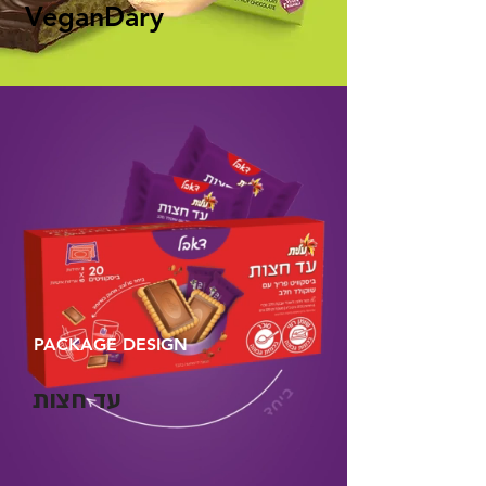
VeganDary
PACKA
GE DESIGN
עד חצות